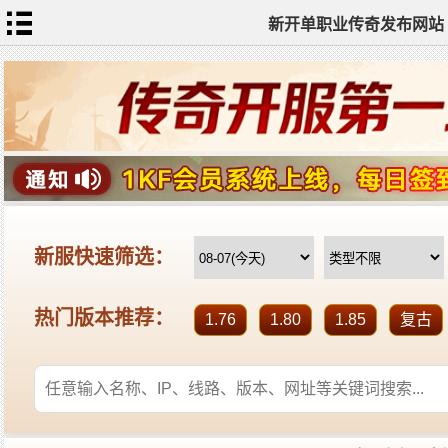
新开单职业传奇发布网站
网
站
首
页
单
职
业
传
奇
迷
失
传
奇
神
器
单
职
业
打
金
传
奇
sf
新
开
单
职
业
全
传
站
奇
标
签