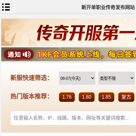
新开单职业传奇发布网站
网
站
首
页
单
职
业
传
奇
迷
失
传
奇
神
器
单
职
业
打
金
传
奇
sf
新
开
单
职
业
全
传
站
奇
标
签