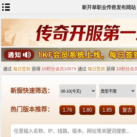
新开单职业传奇发布网站
网
站
首
页
单
职
业
传
奇
迷
失
传
奇
神
器
单
职
业
打
金
传
奇
sf
新
开
单
职
业
全
传
站
奇
标
签