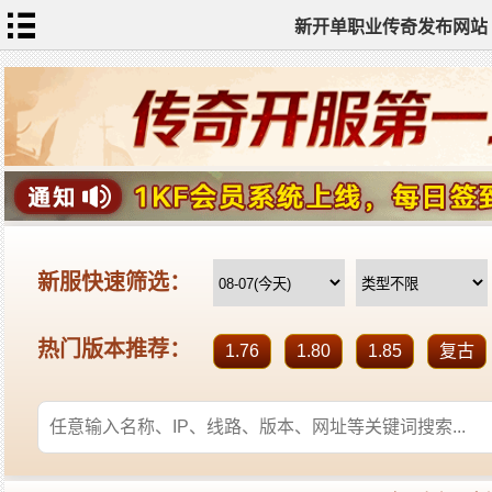
新开单职业传奇发布网站
网
站
首
页
单
职
业
传
奇
迷
失
传
奇
神
器
单
职
业
打
金
传
奇
sf
新
开
单
职
业
全
传
站
奇
标
签