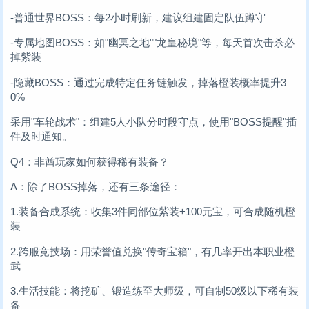
-普通世界BOSS：每2小时刷新，建议组建固定队伍蹲守
-专属地图BOSS：如"幽冥之地""龙皇秘境"等，每天首次击杀必
掉紫装
-隐藏BOSS：通过完成特定任务链触发，掉落橙装概率提升3
0%
采用"车轮战术"：组建5人小队分时段守点，使用"BOSS提醒"插
件及时通知。
Q4：非酋玩家如何获得稀有装备？
A：除了BOSS掉落，还有三条途径：
1.装备合成系统：收集3件同部位紫装+100元宝，可合成随机橙
装
2.跨服竞技场：用荣誉值兑换"传奇宝箱"，有几率开出本职业橙
武
3.生活技能：将挖矿、锻造练至大师级，可自制50级以下稀有装
备