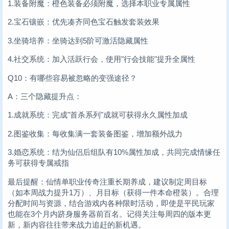
1.装备附魔：橙色装备必须附魔，选择本职业专属属性
2.宝石镶嵌：优先凑齐同色宝石触发套装效果
3.坐骑培养：坐骑达到5阶可激活隐藏属性
4.社交系统：加入活跃行会，使用"行会技能"提升全属性
Q10：有哪些容易被忽略的变强途径？
A：三个隐藏提升点：
1.成就系统：完成"首杀系列"成就可获得永久属性加成
2.图鉴收集：每收集满一套装备图鉴，增加额外战力
3.婚恋系统：结为仙侣后组队有10%属性加成，共同完成情缘任
务可获得专属戒指
最后提醒：仙情单职业传奇注重长期养成，建议制定周目标
（如本周战力提升1万）、月目标（获得一件本命橙装）。合理
分配时间与资源，结合游戏内各种限时活动，即使是平民玩家
也能在3个月内跻身服务器前百名。记得关注每周四的版本更
新，新内容往往带来战力追赶的新机遇。