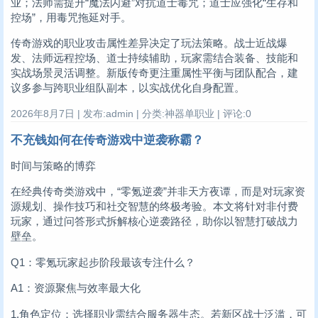
业；法师需提升“魔法闪避”对抗道士毒咒；道士应强化“生存和
控场”，用毒咒拖延对手。
传奇游戏的职业攻击属性差异决定了玩法策略。战士近战爆
发、法师远程控场、道士持续辅助，玩家需结合装备、技能和
实战场景灵活调整。新版传奇更注重属性平衡与团队配合，建
议多参与跨职业组队副本，以实战优化自身配置。
2026年8月7日 | 发布:admin | 分类:神器单职业 | 评论:0
不充钱如何在传奇游戏中逆袭称霸？
时间与策略的博弈
在经典传奇类游戏中，“零氪逆袭”并非天方夜谭，而是对玩家资
源规划、操作技巧和社交智慧的终极考验。本文将针对非付费
玩家，通过问答形式拆解核心逆袭路径，助你以智慧打破战力
壁垒。
Q1：零氪玩家起步阶段最该专注什么？
A1：资源聚焦与效率最大化
1.角色定位：选择职业需结合服务器生态。若新区战士泛滥，可