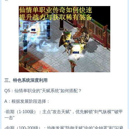
三、特色系统深度利用
Q5：仙情单职业的"天赋系统"如何搭配？
A：根据发展阶段选择：
-前期（1-100级）：主点"攻击天赋"，优先解锁"剑气纵横""破甲
一击"
-中期（100-200级）：均衡发展"防御天赋"中的"金钟罩"和"闪避