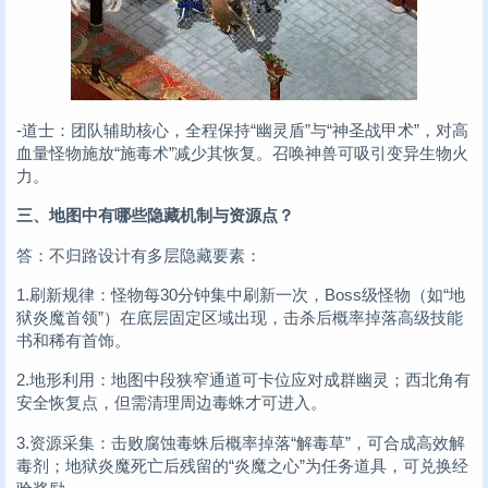
-道士：团队辅助核心，全程保持“幽灵盾”与“神圣战甲术”，对高
血量怪物施放“施毒术”减少其恢复。召唤神兽可吸引变异生物火
力。
三、地图中有哪些隐藏机制与资源点？
答：不归路设计有多层隐藏要素：
1.刷新规律：怪物每30分钟集中刷新一次，Boss级怪物（如“地
狱炎魔首领”）在底层固定区域出现，击杀后概率掉落高级技能
书和稀有首饰。
2.地形利用：地图中段狭窄通道可卡位应对成群幽灵；西北角有
安全恢复点，但需清理周边毒蛛才可进入。
3.资源采集：击败腐蚀毒蛛后概率掉落“解毒草”，可合成高效解
毒剂；地狱炎魔死亡后残留的“炎魔之心”为任务道具，可兑换经