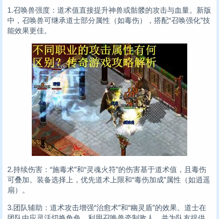
1.召唤兽强度：道术值直接提升神兽或骷髅的攻击与血量。新版
中，召唤兽可继承道士部分属性（如毒伤），搭配“召唤强化”技
能效果更佳。
2.持续伤害：“施毒术”和“灵魂火符”的伤害基于道术值，且毒伤
可叠加。装备选择上，优先道术上限和“毒伤加成”属性（如逍遥
扇）。
3.团队辅助：道术攻击增强“治愈术”和“幽灵盾”的效果。道士在
团队中应灵活切换角色，利用召唤兽牵制敌人，并为队友提供