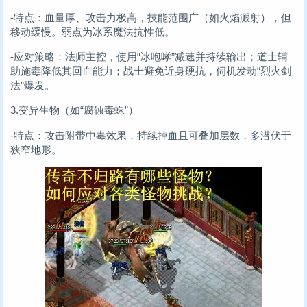
-特点：血量厚、攻击力极高，技能范围广（如火焰溅射），但
移动缓慢。弱点为冰系魔法抗性低。
-应对策略：法师主控，使用“冰咆哮”减速并持续输出；道士辅
助施毒降低其回血能力；战士避免近身硬抗，伺机发动“烈火剑
法”爆发。
3.变异生物（如“腐蚀毒蛛”）
-特点：攻击附带中毒效果，持续掉血且可叠加层数，多潜伏于
狭窄地形。