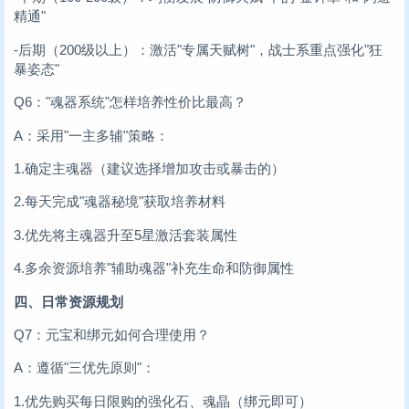
精通"
-后期（200级以上）：激活"专属天赋树"，战士系重点强化"狂
暴姿态"
Q6："魂器系统"怎样培养性价比最高？
A：采用"一主多辅"策略：
1.确定主魂器（建议选择增加攻击或暴击的）
2.每天完成"魂器秘境"获取培养材料
3.优先将主魂器升至5星激活套装属性
4.多余资源培养"辅助魂器"补充生命和防御属性
四、日常资源规划
Q7：元宝和绑元如何合理使用？
A：遵循"三优先原则"：
1.优先购买每日限购的强化石、魂晶（绑元即可）