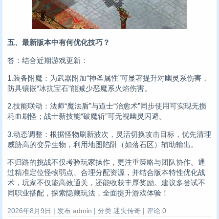
五、最新版本中有何优化技巧？
答：结合近期游戏更新：
1.装备附魔：为武器附加“神圣属性”可显著提升对幽灵系伤害，
防具镶嵌“冰抗宝石”能减少恶魔系火焰伤害。
2.技能联动：法师“魔法盾”与道士“治愈术”同步使用可实现无损
耗血刷怪；战士新技能“破魔斩”可无视幽灵闪避。
3.动态调整：根据怪物刷新波次，灵活切换攻击目标，优先清理
威胁高的变异生物，利用地图陷阱（如落石区）辅助输出。
不归路的挑战不仅考验玩家操作，更注重策略与团队协作。通
过精准定位怪物弱点、合理分配资源，并结合版本特性优化战
术，玩家不仅能高效通关，还能收获丰厚奖励。建议多尝试不
同职业搭配，探索隐藏玩法，全面提升游戏体验！
2026年8月9日 | 发布:admin | 分类:迷失传奇 | 评论:0