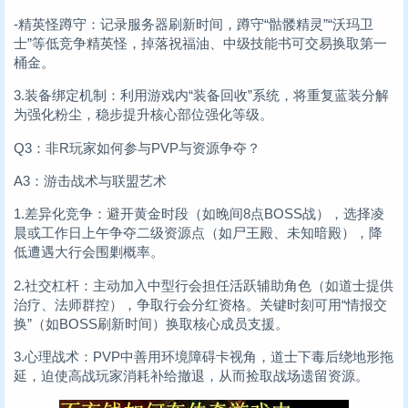
-精英怪蹲守：记录服务器刷新时间，蹲守“骷髅精灵”“沃玛卫
士”等低竞争精英怪，掉落祝福油、中级技能书可交易换取第一
桶金。
3.装备绑定机制：利用游戏内“装备回收”系统，将重复蓝装分解
为强化粉尘，稳步提升核心部位强化等级。
Q3：非R玩家如何参与PVP与资源争夺？
A3：游击战术与联盟艺术
1.差异化竞争：避开黄金时段（如晚间8点BOSS战），选择凌
晨或工作日上午争夺二级资源点（如尸王殿、未知暗殿），降
低遭遇大行会围剿概率。
2.社交杠杆：主动加入中型行会担任活跃辅助角色（如道士提供
治疗、法师群控），争取行会分红资格。关键时刻可用“情报交
换”（如BOSS刷新时间）换取核心成员支援。
3.心理战术：PVP中善用环境障碍卡视角，道士下毒后绕地形拖
延，迫使高战玩家消耗补给撤退，从而捡取战场遗留资源。