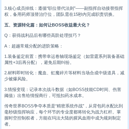
3.核心成员掉线：遵循“职位替代法则”——副指挥自动接替指挥
权，备用药师顶替治疗位，团队需在15秒内完成职责切换。
五、资源转化篇：如何让BOSS收益最大化？
Q：获得战利品后有哪些高阶处理技巧？
A：超越常规分配的进阶策略：
1.装备鉴定前置：携带幸运卷轴现场鉴定（如雷霆系列装备基础
属性+3后再分配），避免后期纠纷。
2.材料即时转化：魔血、虹魔碎片等材料当场合成中级道具，减
少被爆风险。
3.情报变现：记录本次战斗数据（如BOSS技能CD时间、伤害
阈值）出售给情报商行，可抵扣药水成本。
传奇世界BOSS争夺本质是“精密系统作战”，从背包药水配比到
毫秒级指挥响应，每个环节的专业度都将转化为战力杠杆。掌
握时空控制权者，方能在玛法大陆的腥风血雨中成为规则制定
者。