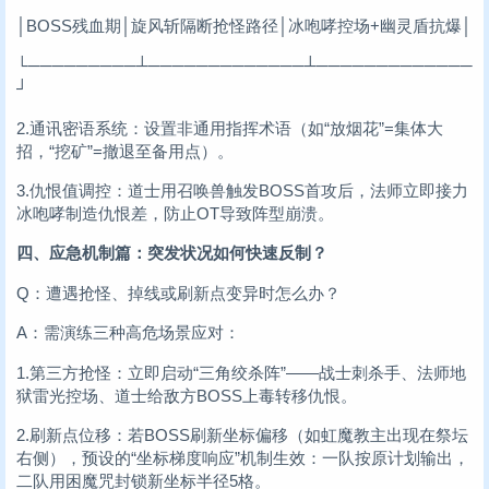
│BOSS残血期│旋风斩隔断抢怪路径│冰咆哮控场+幽灵盾抗爆│
└─────────┴─────────────┴─────────────
┘
2.通讯密语系统：设置非通用指挥术语（如“放烟花”=集体大
招，“挖矿”=撤退至备用点）。
3.仇恨值调控：道士用召唤兽触发BOSS首攻后，法师立即接力
冰咆哮制造仇恨差，防止OT导致阵型崩溃。
四、应急机制篇：突发状况如何快速反制？
Q：遭遇抢怪、掉线或刷新点变异时怎么办？
A：需演练三种高危场景应对：
1.第三方抢怪：立即启动“三角绞杀阵”——战士刺杀手、法师地
狱雷光控场、道士给敌方BOSS上毒转移仇恨。
2.刷新点位移：若BOSS刷新坐标偏移（如虹魔教主出现在祭坛
右侧），预设的“坐标梯度响应”机制生效：一队按原计划输出，
二队用困魔咒封锁新坐标半径5格。