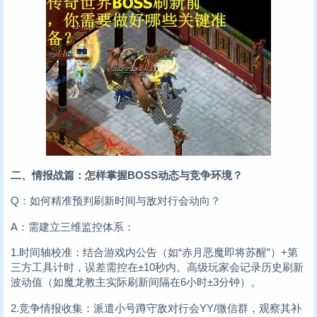
二、情报战篇：怎样掌握BOSS动态与竞争环境？
Q：如何精准预判刷新时间与敌对行会动向？
A：需建立三维监控体系：
1.时间轴校准：结合游戏内公告（如“赤月恶魔即将苏醒”）+第
三方工具计时，误差需控在±10秒内。高级玩家会记录历史刷新
波动值（如魔龙教主实际刷新间隔在6小时±3分钟）。
2.竞争情报收集：派遣小号蹲守敌对行会YY/微信群，观察其补