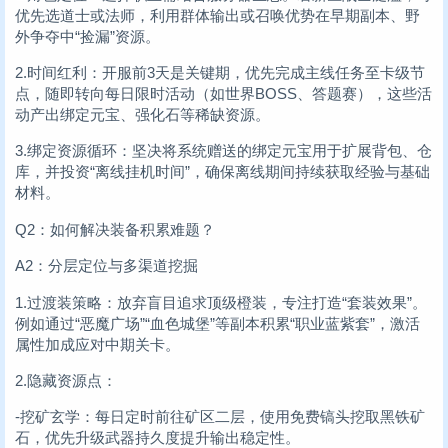
优先选道士或法师，利用群体输出或召唤优势在早期副本、野
外争夺中“捡漏”资源。
2.时间红利：开服前3天是关键期，优先完成主线任务至卡级节
点，随即转向每日限时活动（如世界BOSS、答题赛），这些活
动产出绑定元宝、强化石等稀缺资源。
3.绑定资源循环：坚决将系统赠送的绑定元宝用于扩展背包、仓
库，并投资“离线挂机时间”，确保离线期间持续获取经验与基础
材料。
Q2：如何解决装备积累难题？
A2：分层定位与多渠道挖掘
1.过渡装策略：放弃盲目追求顶级橙装，专注打造“套装效果”。
例如通过“恶魔广场”“血色城堡”等副本积累“职业蓝紫套”，激活
属性加成应对中期关卡。
2.隐藏资源点：
-挖矿玄学：每日定时前往矿区二层，使用免费镐头挖取黑铁矿
石，优先升级武器持久度提升输出稳定性。