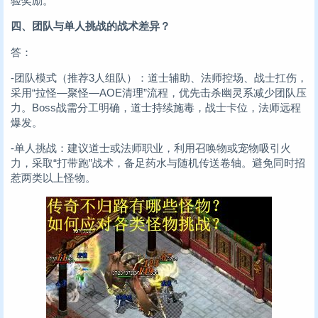
验奖励。
四、团队与单人挑战的战术差异？
答：
-团队模式（推荐3人组队）：道士辅助、法师控场、战士扛伤，
采用“拉怪—聚怪—AOE清理”流程，优先击杀幽灵系减少团队压
力。Boss战需分工明确，道士持续施毒，战士卡位，法师远程
爆发。
-单人挑战：建议道士或法师职业，利用召唤物或宠物吸引火
力，采取“打带跑”战术，备足药水与随机传送卷轴。避免同时招
惹两类以上怪物。