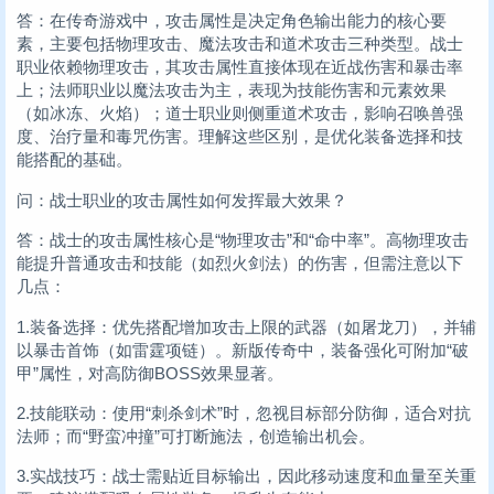
答：在传奇游戏中，攻击属性是决定角色输出能力的核心要
素，主要包括物理攻击、魔法攻击和道术攻击三种类型。战士
职业依赖物理攻击，其攻击属性直接体现在近战伤害和暴击率
上；法师职业以魔法攻击为主，表现为技能伤害和元素效果
（如冰冻、火焰）；道士职业则侧重道术攻击，影响召唤兽强
度、治疗量和毒咒伤害。理解这些区别，是优化装备选择和技
能搭配的基础。
问：战士职业的攻击属性如何发挥最大效果？
答：战士的攻击属性核心是“物理攻击”和“命中率”。高物理攻击
能提升普通攻击和技能（如烈火剑法）的伤害，但需注意以下
几点：
1.装备选择：优先搭配增加攻击上限的武器（如屠龙刀），并辅
以暴击首饰（如雷霆项链）。新版传奇中，装备强化可附加“破
甲”属性，对高防御BOSS效果显著。
2.技能联动：使用“刺杀剑术”时，忽视目标部分防御，适合对抗
法师；而“野蛮冲撞”可打断施法，创造输出机会。
3.实战技巧：战士需贴近目标输出，因此移动速度和血量至关重