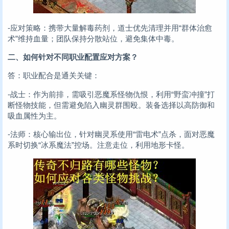
-应对策略：携带大量解毒药剂，道士优先清理并用“群体治愈
术”维持血量；团队保持分散站位，避免集体中毒。
二、如何针对不同职业配置应对方案？
答：职业配合是通关关键：
-战士：作为前排，需吸引恶魔系怪物仇恨，利用“野蛮冲撞”打
断怪物技能，但需避免陷入幽灵群围殴。装备选择以高防御和
吸血属性为主。
-法师：核心输出位，针对幽灵系使用“雷电术”点杀，面对恶魔
系时切换“冰系魔法”控场。注意走位，利用地形卡怪。