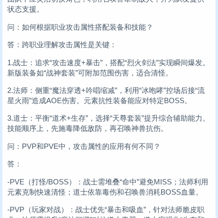
状态支援。
问：如何根据职业攻击属性搭配装备和技能？
答：跨职业理解攻击属性是关键：
1.战士：追求“攻击速度+暴击”，搭配“烈火剑法”实现瞬间爆发。
新版装备如“战神套装”可附加范围伤害，适合清怪。
2.法师：侧重“魔法穿透+吟唱缩减”，利用“冰咆哮”控场后接“流
星火雨”造成AOE伤害。元素抗性装备能应对特定BOSS。
3.道士：平衡“道术+生存”，选择“天尊套装”提升综合辅助能力。
技能顺序上，先施毒降低敌防，再召唤神兽抗伤。
问：PVP和PVE中，攻击属性的应用有何不同？
答：
-PVE（打怪/BOSS）：战士需堆叠“命中”避免MISS；法师利用
元素克制快速清怪；道士依靠毒伤和召唤兽消耗BOSS血量。
-PVP（玩家对战）：战士优先“暴击和吸血”，针对法师脆皮职