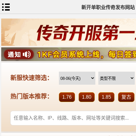
新开单职业传奇发布网站
网
站
首
页
单
职
业
传
奇
迷
失
传
奇
神
器
单
职
业
打
金
传
奇
sf
新
开
单
职
业
全
传
站
奇
标
签