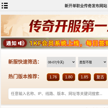
新开单职业传奇发布网站
网
站
首
页
单
职
业
传
奇
迷
失
传
奇
神
器
单
职
业
打
金
传
奇
sf
新
开
单
职
业
全
传
站
奇
标
签