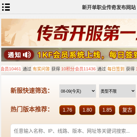
新开单职业传奇发布网站
网
站
首
页
单
职
业
传
奇
迷
失
传
奇
神
器
单
职
业
打
金
传
奇
sf
新
开
单
职
业
全
传
站
奇
标
签