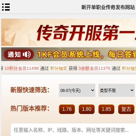
新开单职业传奇发布网站
网
站
首
页
单
职
业
传
奇
迷
失
传
奇
神
器
单
职
业
打
金
传
奇
sf
新
开
单
职
业
全
传
站
奇
标
签