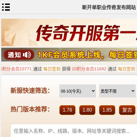
新开单职业传奇发布网站
网
站
首
页
单
职
业
传
奇
迷
失
传
奇
神
器
单
职
业
打
金
传
奇
sf
新
开
单
职
业
全
传
站
奇
标
签