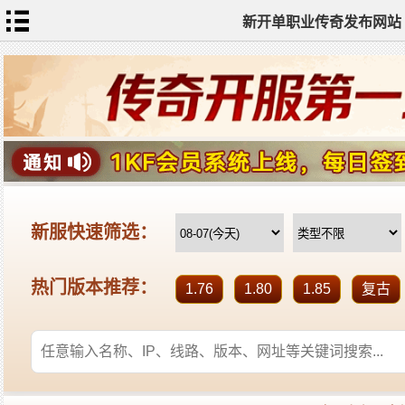
新开单职业传奇发布网站
网
站
首
页
单
职
业
传
奇
迷
失
传
奇
神
器
单
职
业
打
金
传
奇
sf
新
开
单
职
业
全
传
站
奇
标
签