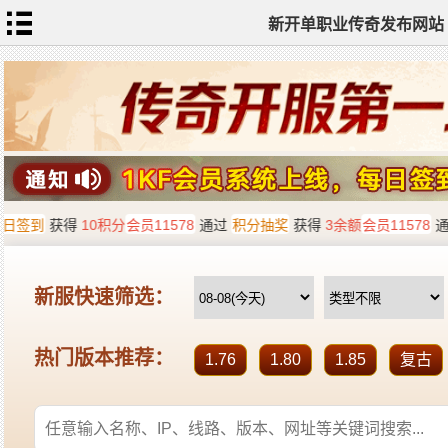
新开单职业传奇发布网站
网
站
首
页
单
职
业
传
奇
迷
失
传
奇
神
器
单
职
业
打
金
传
奇
sf
新
开
单
职
业
全
传
站
奇
标
签