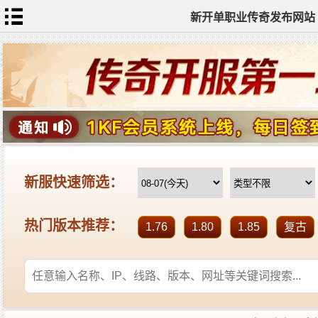
新开单职业传奇发布网站
网
站
首
页
单
职
业
传
奇
迷
失
传
奇
神
器
单
职
业
打
金
传
奇
sf
新
开
单
职
业
全
传
站
奇
标
签