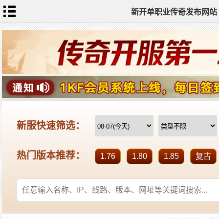
新开单职业传奇发布网站
网
站
首
页
单
职
业
传
奇
迷
失
传
奇
神
器
单
职
业
打
金
传
奇
sf
新
开
单
职
业
全
传
站
奇
标
签