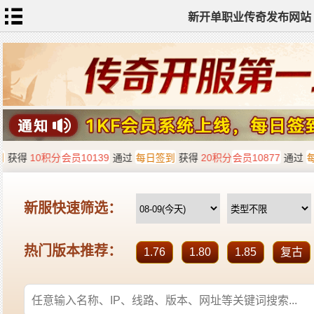
新开单职业传奇发布网站
网
站
首
页
单
职
业
传
奇
迷
失
传
奇
神
器
单
职
业
打
金
传
奇
sf
新
开
单
职
业
全
传
站
奇
标
签