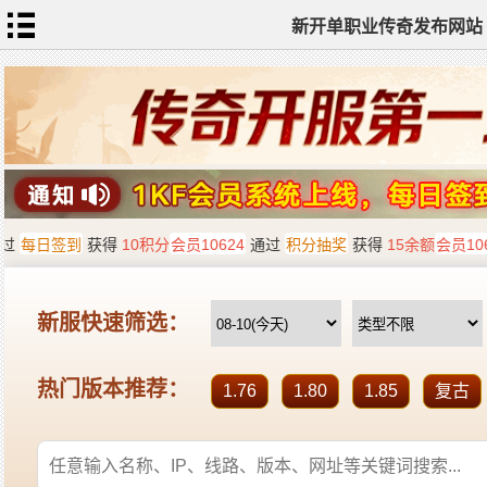
新开单职业传奇发布网站
网
站
首
页
单
职
业
传
奇
迷
失
传
奇
神
器
单
职
业
打
金
传
奇
sf
新
开
单
职
业
全
传
站
奇
标
签