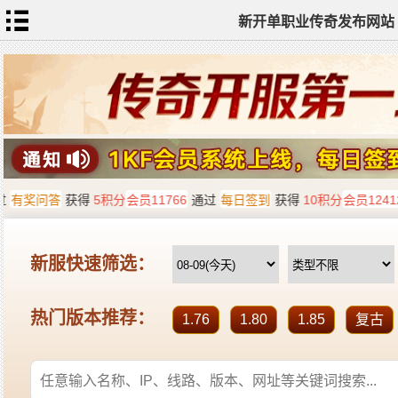
新开单职业传奇发布网站
网
站
首
页
单
职
业
传
奇
迷
失
传
奇
神
器
单
职
业
打
金
传
奇
sf
新
开
单
职
业
全
传
站
奇
标
签