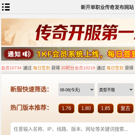
新开单职业传奇发布网站
网
站
首
页
单
职
业
传
奇
迷
失
传
奇
神
器
单
职
业
打
金
传
奇
sf
新
开
单
职
业
全
传
站
奇
标
签