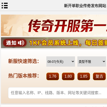
新开单职业传奇发布网站
网
站
首
页
单
职
业
传
奇
迷
失
传
奇
神
器
单
职
业
打
金
传
奇
sf
新
开
单
职
业
全
传
站
奇
标
签