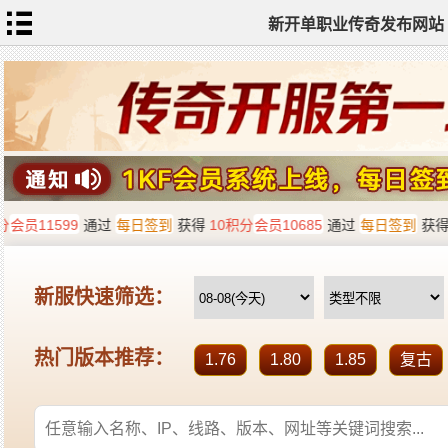
新开单职业传奇发布网站
网
站
首
页
单
职
业
传
奇
迷
失
传
奇
神
器
单
职
业
打
金
传
奇
sf
新
开
单
职
业
全
传
站
奇
标
签