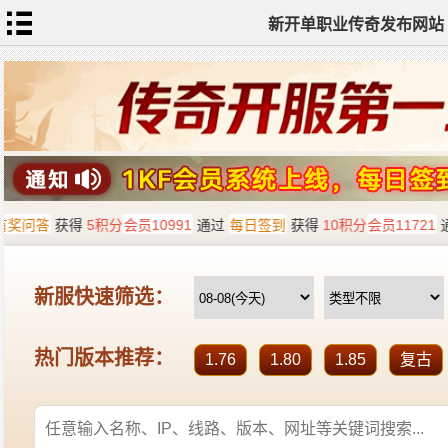
新开单职业传奇发布网站
网
站
首
页
单
职
业
传
奇
迷
失
传
奇
神
器
单
职
业
打
金
传
奇
sf
新
开
单
职
业
全
传
站
奇
标
签