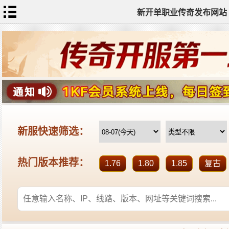
新开单职业传奇发布网站
网
站
首
页
单
职
业
传
奇
迷
失
传
奇
神
器
单
职
业
打
金
传
奇
sf
新
开
单
职
业
全
传
站
奇
标
签