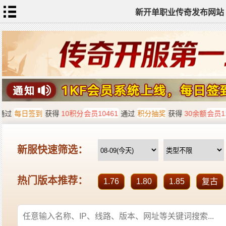
新开单职业传奇发布网站
网
站
首
页
单
职
业
传
奇
迷
失
传
奇
神
器
单
职
业
打
金
传
奇
sf
新
开
单
职
业
全
传
站
奇
标
签