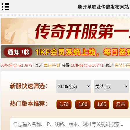
新开单职业传奇发布网站
网
站
首
页
单
职
业
传
奇
迷
失
传
奇
神
器
单
职
业
打
金
传
奇
sf
新
开
单
职
业
全
传
站
奇
标
签