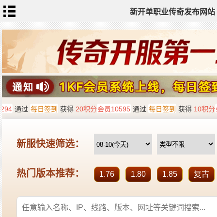
新开单职业传奇发布网站
网
站
首
页
单
职
业
传
奇
迷
失
传
奇
神
器
单
职
业
打
金
传
奇
sf
新
开
单
职
业
全
传
站
奇
标
签