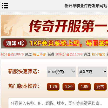
新开单职业传奇发布网站
网
站
首
页
单
职
业
传
奇
迷
失
传
奇
神
器
单
职
业
打
金
传
奇
sf
新
开
单
职
业
全
传
站
奇
标
签